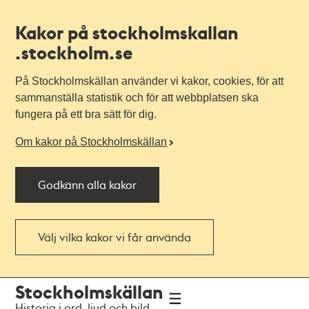
Kakor på stockholmskallan
.stockholm.se
På Stockholmskällan använder vi kakor, cookies, för att
sammanställa statistik och för att webbplatsen ska
fungera på ett bra sätt för dig.
Om kakor på Stockholmskällan
Godkänn alla kakor
Välj vilka kakor vi får använda
Till
Till
Stockholmskällan
navigationen
huvudinnehållet
Historia i ord, ljud och bild