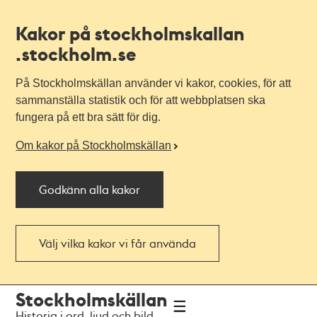
Kakor på stockholmskallan
.stockholm.se
På Stockholmskällan använder vi kakor, cookies, för att
sammanställa statistik och för att webbplatsen ska
fungera på ett bra sätt för dig.
Om kakor på Stockholmskällan
Godkänn alla kakor
Välj vilka kakor vi får använda
Till
Till
Stockholmskällan
navigationen
huvudinnehållet
Historia i ord, ljud och bild