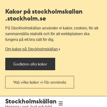
Kakor på stockholmskallan
.stockholm.se
På Stockholmskällan använder vi kakor, cookies, för att
sammanställa statistik och för att webbplatsen ska
fungera på ett bra sätt för dig.
Om kakor på Stockholmskällan
Godkänn alla kakor
Välj vilka kakor vi får använda
Till
Till
Stockholmskällan
navigationen
huvudinnehållet
Historia i ord, ljud och bild