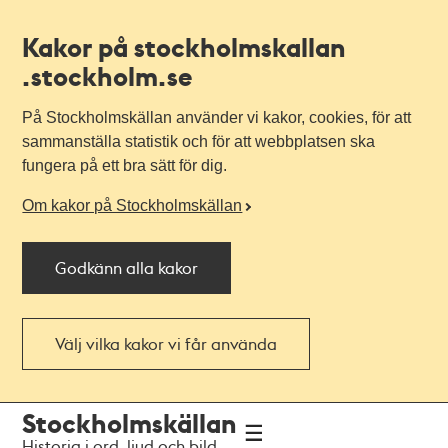
Kakor på stockholmskallan
.stockholm.se
På Stockholmskällan använder vi kakor, cookies, för att
sammanställa statistik och för att webbplatsen ska
fungera på ett bra sätt för dig.
Om kakor på Stockholmskällan
Godkänn alla kakor
Välj vilka kakor vi får använda
Till
Till
Stockholmskällan
navigationen
huvudinnehållet
Historia i ord, ljud och bild