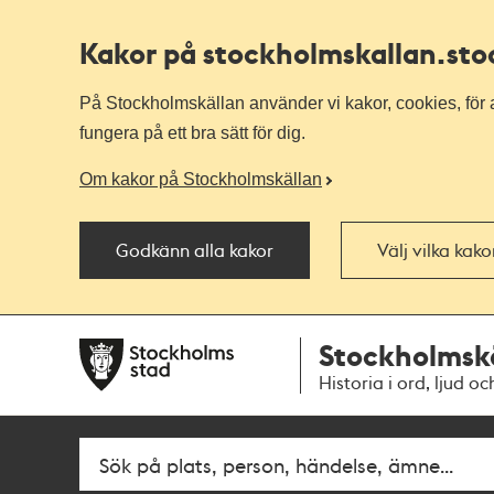
Kakor på stockholmskallan
.st
På Stockholmskällan använder vi kakor, cookies, för a
fungera på ett bra sätt för dig.
Om kakor på Stockholmskällan
Godkänn alla kakor
Välj vilka kak
Till
Till
Stockholmsk
navigationen
huvudinnehållet
Historia i ord, ljud oc
Sök
Fritextsök