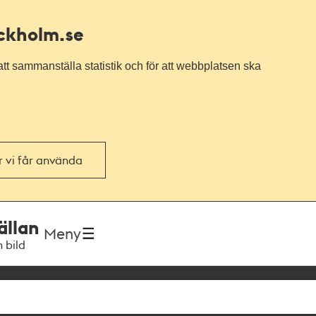
ockholm.se
tt sammanställa statistik och för att webbplatsen ska
or vi får använda
ällan
Meny
h bild