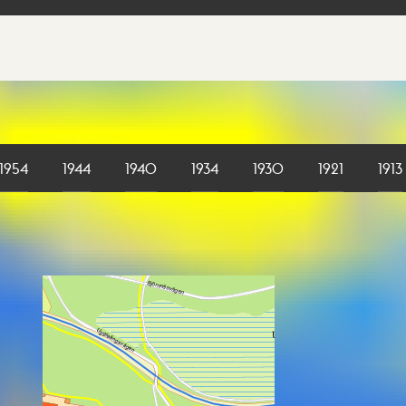
1954
1944
1940
1934
1930
1921
1913