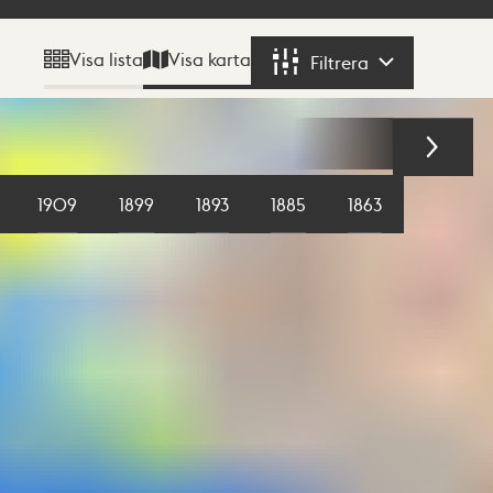
Visa karta
Visa lista
Filtrera
Filtrera
1909
1899
1893
1885
1863
1855