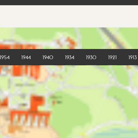
1954
1944
1940
1934
1930
1921
1913