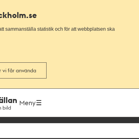
ockholm.se
tt sammanställa statistik och för att webbplatsen ska
or vi får använda
ällan
Meny
h bild