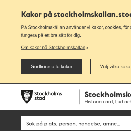
Kakor på stockholmskallan
.st
På Stockholmskällan använder vi kakor, cookies, för a
fungera på ett bra sätt för dig.
Om kakor på Stockholmskällan
Godkänn alla kakor
Välj vilka kak
Till
Till
Stockholmsk
navigationen
huvudinnehållet
Historia i ord, ljud oc
Sök
Fritextsök