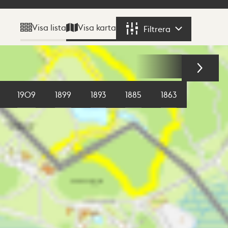
Visa karta
Visa lista
Filtrera
Filtrera
1909
1899
1893
1885
1863
1855