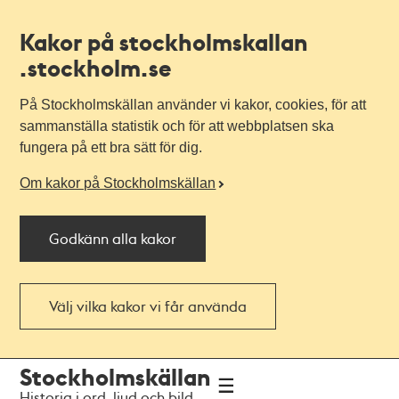
Kakor på stockholmskallan
.stockholm.se
På Stockholmskällan använder vi kakor, cookies, för att
sammanställa statistik och för att webbplatsen ska
fungera på ett bra sätt för dig.
Om kakor på Stockholmskällan
Godkänn alla kakor
Välj vilka kakor vi får använda
Till
Till
Stockholmskällan
navigationen
huvudinnehållet
Historia i ord, ljud och bild