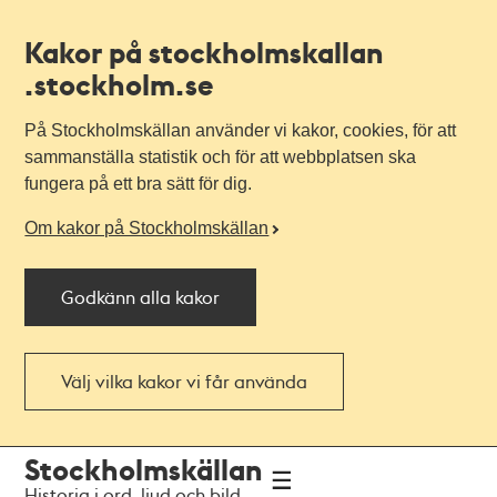
Kakor på stockholmskallan
.stockholm.se
På Stockholmskällan använder vi kakor, cookies, för att
sammanställa statistik och för att webbplatsen ska
fungera på ett bra sätt för dig.
Om kakor på Stockholmskällan
Godkänn alla kakor
Välj vilka kakor vi får använda
Till
Till
Stockholmskällan
navigationen
huvudinnehållet
Historia i ord, ljud och bild