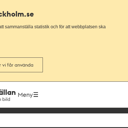
ockholm.se
tt sammanställa statistik och för att webbplatsen ska
or vi får använda
ällan
Meny
h bild