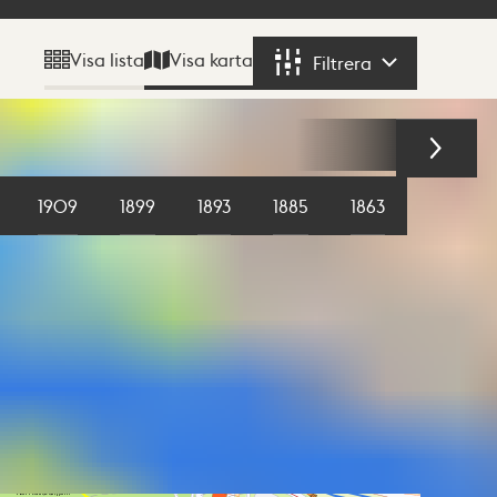
Visa karta
Visa lista
Filtrera
Filtrera
1909
1899
1893
1885
1863
1855