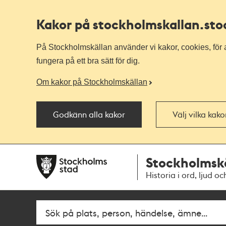
Kakor på stockholmskallan
.st
På Stockholmskällan använder vi kakor, cookies, för a
fungera på ett bra sätt för dig.
Om kakor på Stockholmskällan
Godkänn alla kakor
Välj vilka kak
Till
Till
Stockholmsk
navigationen
huvudinnehållet
Historia i ord, ljud oc
Sök
Fritextsök