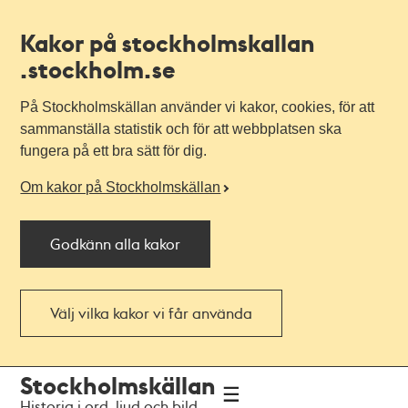
Kakor på stockholmskallan
.stockholm.se
På Stockholmskällan använder vi kakor, cookies, för att
sammanställa statistik och för att webbplatsen ska
fungera på ett bra sätt för dig.
Om kakor på Stockholmskällan
Godkänn alla kakor
Välj vilka kakor vi får använda
Till
Till
Stockholmskällan
navigationen
huvudinnehållet
Historia i ord, ljud och bild