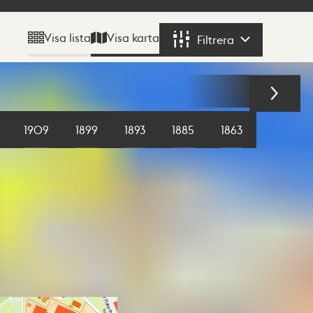
Visa karta
Visa lista
Filtrera
Filtrera
1909
1899
1893
1885
1863
1855