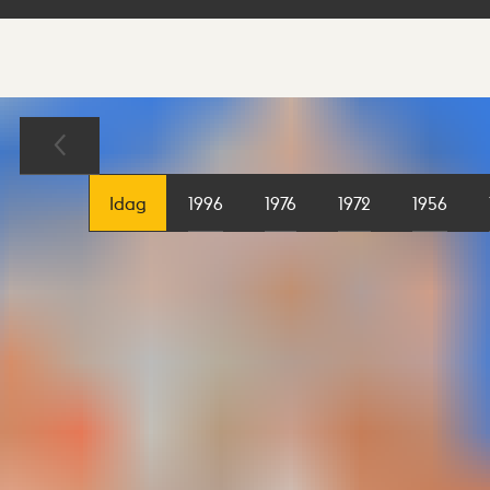
Sökresultat
Karta
Idag
1996
1976
1972
1956