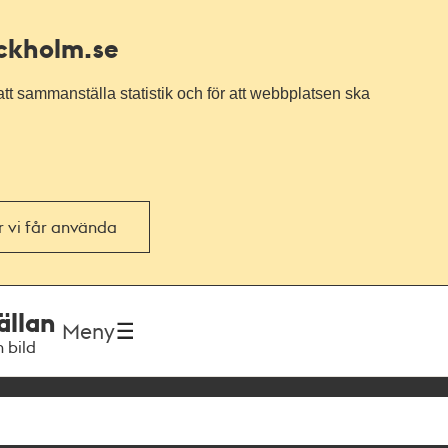
ockholm.se
tt sammanställa statistik och för att webbplatsen ska
or vi får använda
ällan
Meny
h bild