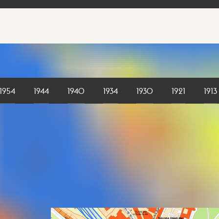
1954
1944
1940
1934
1930
1921
1913