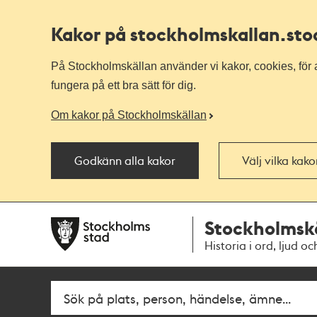
Kakor på stockholmskallan
.st
På Stockholmskällan använder vi kakor, cookies, för a
fungera på ett bra sätt för dig.
Om kakor på Stockholmskällan
Godkänn alla kakor
Välj vilka kak
Till
Till
Stockholmsk
navigationen
huvudinnehållet
Historia i ord, ljud oc
Sök
Fritextsök