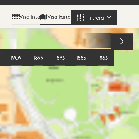
Visa karta
Visa lista
Filtrera
Filtrera
1909
1899
1893
1885
1863
1855