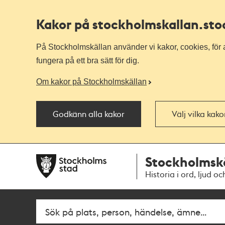
Kakor på stockholmskallan
.st
På Stockholmskällan använder vi kakor, cookies, för a
fungera på ett bra sätt för dig.
Om kakor på Stockholmskällan
Godkänn alla kakor
Välj vilka kak
Till
Till
Stockholmsk
navigationen
huvudinnehållet
Historia i ord, ljud oc
Sök
Fritextsök