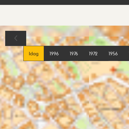
Sökresultat
Karta
Idag
1996
1976
1972
1956