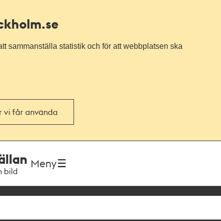
ockholm.se
tt sammanställa statistik och för att webbplatsen ska
or vi får använda
ällan
Meny
h bild