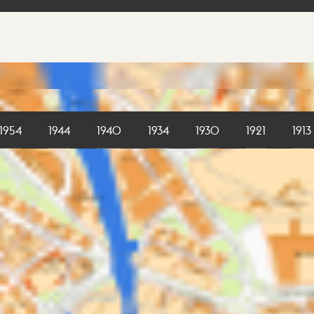
1954
1944
1940
1934
1930
1921
1913