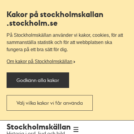
Kakor på stockholmskallan
.stockholm.se
På Stockholmskällan använder vi kakor, cookies, för att
sammanställa statistik och för att webbplatsen ska
fungera på ett bra sätt för dig.
Om kakor på Stockholmskällan
Godkänn alla kakor
Välj vilka kakor vi får använda
Till
Till
Stockholmskällan
navigationen
huvudinnehållet
Historia i ord, ljud och bild