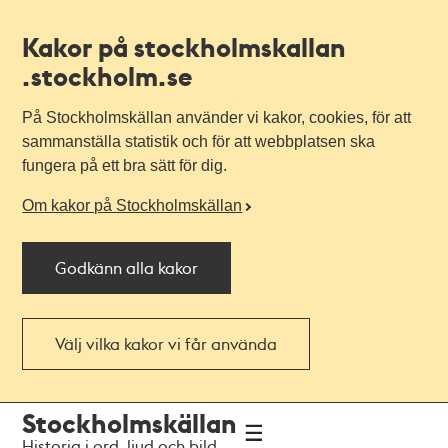
Kakor på stockholmskallan
.stockholm.se
På Stockholmskällan använder vi kakor, cookies, för att
sammanställa statistik och för att webbplatsen ska
fungera på ett bra sätt för dig.
Om kakor på Stockholmskällan
Godkänn alla kakor
Välj vilka kakor vi får använda
Till
Till
Stockholmskällan
navigationen
huvudinnehållet
Historia i ord, ljud och bild