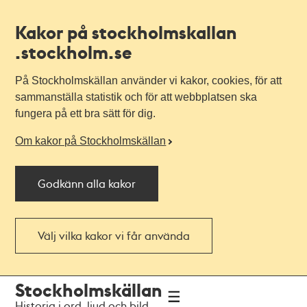
Kakor på stockholmskallan
.stockholm.se
På Stockholmskällan använder vi kakor, cookies, för att
sammanställa statistik och för att webbplatsen ska
fungera på ett bra sätt för dig.
Om kakor på Stockholmskällan
Godkänn alla kakor
Välj vilka kakor vi får använda
Till
Till
Stockholmskällan
navigationen
huvudinnehållet
Historia i ord, ljud och bild