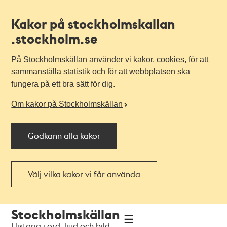
Kakor på stockholmskallan
.stockholm.se
På Stockholmskällan använder vi kakor, cookies, för att
sammanställa statistik och för att webbplatsen ska
fungera på ett bra sätt för dig.
Om kakor på Stockholmskällan
Godkänn alla kakor
Välj vilka kakor vi får använda
Till
Till
Stockholmskällan
navigationen
huvudinnehållet
Historia i ord, ljud och bild