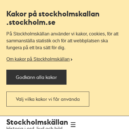
Kakor på stockholmskallan
.stockholm.se
På Stockholmskällan använder vi kakor, cookies, för att
sammanställa statistik och för att webbplatsen ska
fungera på ett bra sätt för dig.
Om kakor på Stockholmskällan
Godkänn alla kakor
Välj vilka kakor vi får använda
Till
Till
Stockholmskällan
navigationen
huvudinnehållet
Historia i ord, ljud och bild