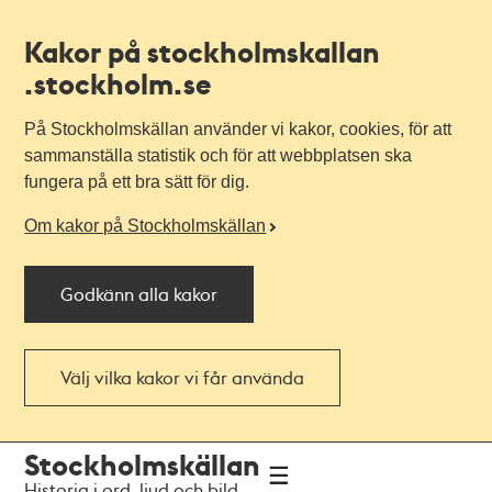
Kakor på stockholmskallan
.stockholm.se
På Stockholmskällan använder vi kakor, cookies, för att
sammanställa statistik och för att webbplatsen ska
fungera på ett bra sätt för dig.
Om kakor på Stockholmskällan
Godkänn alla kakor
Välj vilka kakor vi får använda
Till
Till
Stockholmskällan
navigationen
huvudinnehållet
Historia i ord, ljud och bild