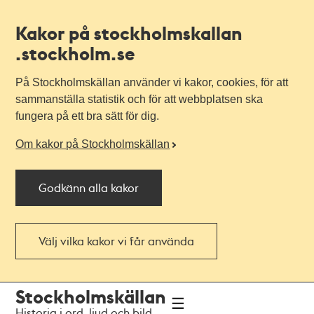
Kakor på stockholmskallan
.stockholm.se
På Stockholmskällan använder vi kakor, cookies, för att
sammanställa statistik och för att webbplatsen ska
fungera på ett bra sätt för dig.
Om kakor på Stockholmskällan
Godkänn alla kakor
Välj vilka kakor vi får använda
Till
Till
Stockholmskällan
navigationen
huvudinnehållet
Historia i ord, ljud och bild