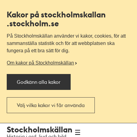
Kakor på stockholmskallan
.stockholm.se
På Stockholmskällan använder vi kakor, cookies, för att
sammanställa statistik och för att webbplatsen ska
fungera på ett bra sätt för dig.
Om kakor på Stockholmskällan
Godkänn alla kakor
Välj vilka kakor vi får använda
Till
Till
Stockholmskällan
navigationen
huvudinnehållet
Historia i ord, ljud och bild