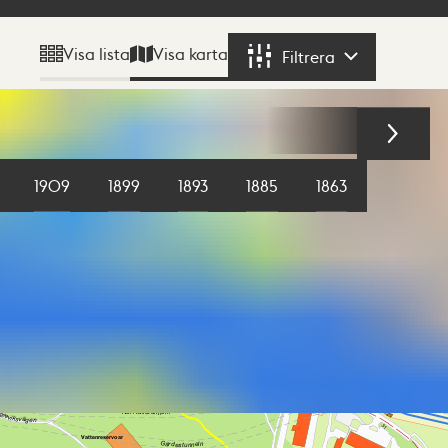
Visa karta
Visa lista
Filtrera
Filtrera
1909
1899
1893
1885
1863
1855