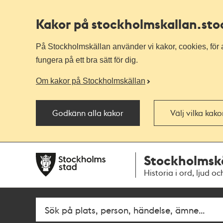
Kakor på stockholmskallan
.st
På Stockholmskällan använder vi kakor, cookies, för a
fungera på ett bra sätt för dig.
Om kakor på Stockholmskällan
Godkänn alla kakor
Välj vilka kak
Till
Till
Stockholmsk
navigationen
huvudinnehållet
Historia i ord, ljud oc
Sök
Fritextsök