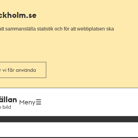
ockholm.se
tt sammanställa statistik och för att webbplatsen ska
or vi får använda
ällan
Meny
h bild