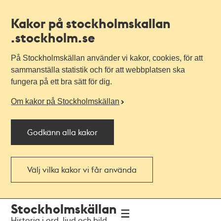
Kakor på stockholmskallan
.stockholm.se
På Stockholmskällan använder vi kakor, cookies, för att
sammanställa statistik och för att webbplatsen ska
fungera på ett bra sätt för dig.
Om kakor på Stockholmskällan
Godkänn alla kakor
Välj vilka kakor vi får använda
Till
Till
Stockholmskällan
navigationen
huvudinnehållet
Historia i ord, ljud och bild