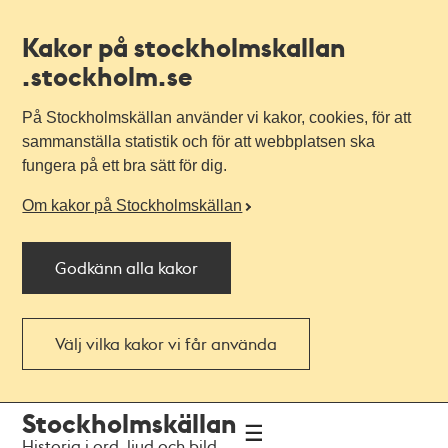
Kakor på stockholmskallan
.stockholm.se
På Stockholmskällan använder vi kakor, cookies, för att
sammanställa statistik och för att webbplatsen ska
fungera på ett bra sätt för dig.
Om kakor på Stockholmskällan
Godkänn alla kakor
Välj vilka kakor vi får använda
Till
Till
Stockholmskällan
navigationen
huvudinnehållet
Historia i ord, ljud och bild