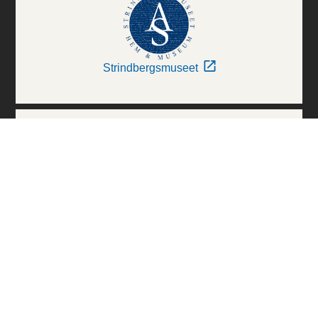
Strindbergsmuseet
Thielska Galleriet