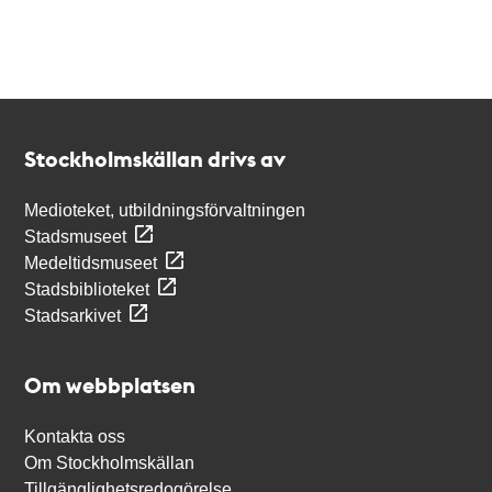
Kontakt
Stockholmskällan
Stockholmskällan drivs av
Medioteket, utbildningsförvaltningen
Stadsmuseet
Medeltidsmuseet
Stadsbiblioteket
Stadsarkivet
Om webbplatsen
Kontakta oss
Om Stockholmskällan
Tillgänglighetsredogörelse