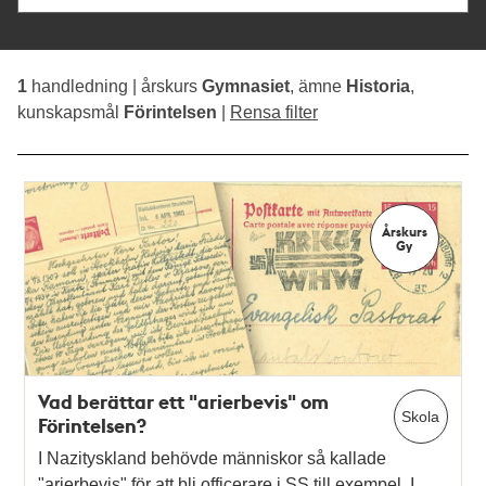
Årskurs
Gy
Vad berättar ett "arierbevis" om
Skola
Förintelsen?
I Nazityskland behövde människor så kallade
"arierbevis" för att bli officerare i SS till exempel. I