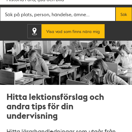
Fritextsök
Sök
Visa vad som finns nära mig
Hitta lektionsförslag och
andra tips för din
undervisning
Hitta lärarhandledningar som utgår från