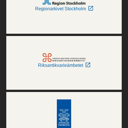
Regionarkivet Stockholm
Riksantikvarieämbetet