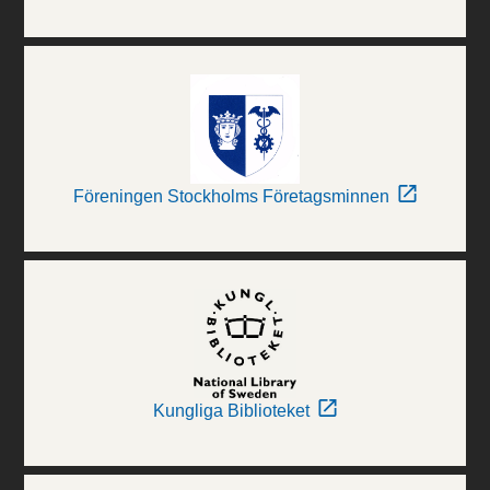
Föreningen Stockholms Företagsminnen
Kungliga Biblioteket