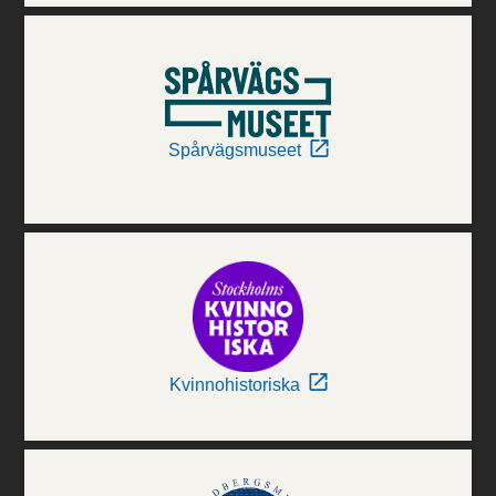
Spårvägsmuseet
Kvinnohistoriska