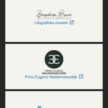
Litografiska museet
Prins Eugens Waldemarsudde